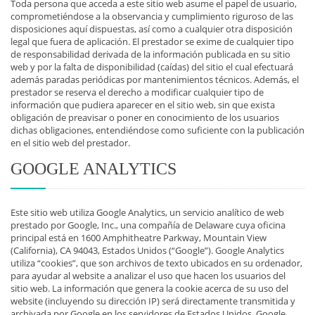
Toda persona que acceda a este sitio web asume el papel de usuario,
comprometiéndose a la observancia y cumplimiento riguroso de las
disposiciones aquí dispuestas, así como a cualquier otra disposición
legal que fuera de aplicación. El prestador se exime de cualquier tipo
de responsabilidad derivada de la información publicada en su sitio
web y por la falta de disponibilidad (caídas) del sitio el cual efectuará
además paradas periódicas por mantenimientos técnicos. Además, el
prestador se reserva el derecho a modificar cualquier tipo de
información que pudiera aparecer en el sitio web, sin que exista
obligación de preavisar o poner en conocimiento de los usuarios
dichas obligaciones, entendiéndose como suficiente con la publicación
en el sitio web del prestador.
GOOGLE ANALYTICS
Este sitio web utiliza Google Analytics, un servicio analítico de web
prestado por Google, Inc., una compañía de Delaware cuya oficina
principal está en 1600 Amphitheatre Parkway, Mountain View
(California), CA 94043, Estados Unidos (“Google”). Google Analytics
utiliza “cookies”, que son archivos de texto ubicados en su ordenador,
para ayudar al website a analizar el uso que hacen los usuarios del
sitio web. La información que genera la cookie acerca de su uso del
website (incluyendo su dirección IP) será directamente transmitida y
archivada por Google en los servidores de Estados Unidos. Google